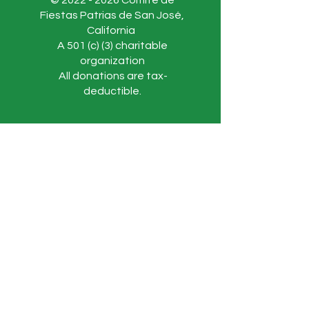
©
2022 - 2026
Comité de
Fiestas Patrias de San José,
California
A 501 (c) (3) charitable
organization
All donations are tax-
deductible.
Thank you for being part of the history of
Comité de Fiestas Patrias.
This website remains as a historical
archive to preserve the memories,
traditions, and celebrations that brought
our community together throughout the
years.
For general inquiries regarding past
events, historical information, or
community references, you may contact:
info@comitedefiestaspatrias.org